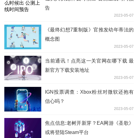
告
2023-05-07
《最终幻想7重制版》官推发幼年蒂法的
概念图
2023-05-07
当前通讯！点亮这一关官网在哪下载 最
新官方下载安装地址
2023-05-07
IGN投票调查：Xbox粉丝对微软还抱有
信心吗？
2023-05-07
焦点信息:老树开新芽？EA网游《圣歌》
或将登陆Steam平台