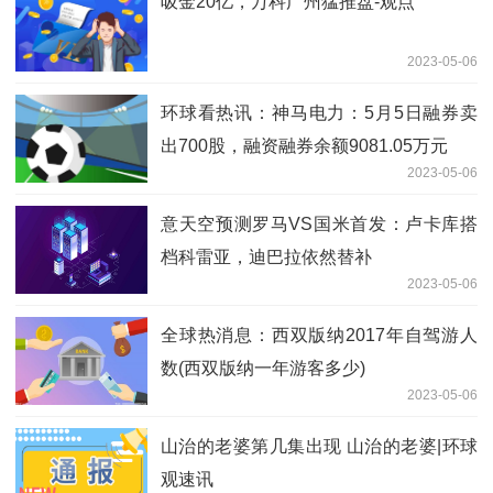
吸金20亿，万科广州猛推盘-观点
2023-05-06
环球看热讯：神马电力：5月5日融券卖
出700股，融资融券余额9081.05万元
2023-05-06
意天空预测罗马VS国米首发：卢卡库搭
档科雷亚，迪巴拉依然替补
2023-05-06
全球热消息：西双版纳2017年自驾游人
数(西双版纳一年游客多少)
2023-05-06
山治的老婆第几集出现 山治的老婆|环球
观速讯