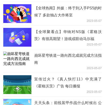
【全球热闻】外媒：终于到入手PS5的时
候了 多款独占大作将至
2023-05-07
【全球聚看点】华纳对NS版《霍格沃
茨》有很高期望！游戏或联动马尔福
2023-05-07
崩坏星穹铁道一路向西北成就完成方法指
南
2023-05-07
宣传过火？《真人快打11》中充满了
《霍格沃茨》广告 每日播报
2023-05-07
天天头条：前线装甲作战什么时候出 公