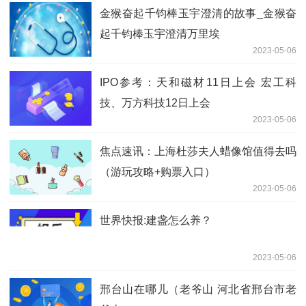
金猴奋起千钧棒玉宇澄清的故事_金猴奋
起千钧棒玉宇澄清万里埃
2023-05-06
IPO参考：天和磁材11日上会 宏工科
技、万方科技12日上会
2023-05-06
焦点速讯：上海杜莎夫人蜡像馆值得去吗
（游玩攻略+购票入口）
2023-05-06
世界快报:建盏怎么养？
2023-05-06
邢台山在哪儿（老爷山 河北省邢台市老