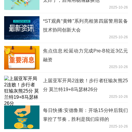
太炸了，后悔用杨瀚森换他
2025-10-26
*ST观典“黄蜂”系列亮相第四届警用装备
技术协同创新大会
2025-10-26
焦点信息:松延动力完成Pre-B轮近3亿元
融资
2025-10-26
上届亚军开局2连败！步行者狂输灰熊25
分 莫兰特19+8马瑟林26分
2025-10-26
每日快播:安德鲁斯：开场15分钟后我们
掌控了节奏，胜利是我们应得的
2025-10-26