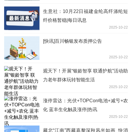
生意社：10月22日福建金纶高纤涤纶短
纤价格暂稳|每日讯息
2025-10-22
[快讯]百川畅银发布质押公告
2025-10-22
观天下！开展“银龄智享 联通护航”活动助
力老年群体玩转智能生活
2025-10-22
涨停雷达：光伏+TOPCon电池+减亏+农
化 蓝丰生化触及涨停|热讯
2025-10-22
藏北“江南”西藏嘉黎深秋风光如画_快消