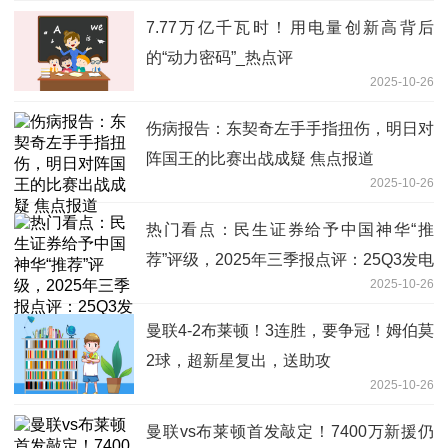
7.77万亿千瓦时！用电量创新高背后
的“动力密码”_热点评
2025-10-26
伤病报告：东契奇左手手指扭伤，明日对
阵国王的比赛出战成疑 焦点报道
2025-10-26
热门看点：民生证券给予中国神华“推
荐”评级，2025年三季报点评：25Q3发电
2025-10-26
业务发力，业绩稳健，资产注入值得期待
曼联4-2布莱顿！3连胜，要争冠！姆伯莫
2球，超新星复出，送助攻
2025-10-26
曼联vs布莱顿首发敲定！7400万新援仍