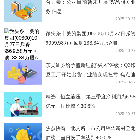
合力泰：公司目前暂未开展RWA相关业
务 信息
2025-10-27
微头条丨美的集团(00300)10月27日斥资
9999.58万元回购133.34万股A股
2025-10-27
东吴证券给予盛新锂能“买入”评级：Q3印
尼工厂开始出货，业绩实现扭亏-焦点速
2025-10-27
读
精选！恒立液压：第三季度净利润为6.58
亿元，同比增长30.6%
2025-10-27
焦点快看：北交所上市公司锦华新材登龙
虎榜：当日换手率达到40.01%