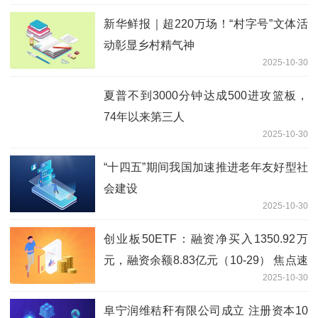
新华鲜报｜超220万场！“村字号”文体活
动彰显乡村精气神
2025-10-30
夏普不到3000分钟达成500进攻篮板，
74年以来第三人
2025-10-30
“十四五”期间我国加速推进老年友好型社
会建设
2025-10-30
创业板50ETF：融资净买入1350.92万
元，融资余额8.83亿元（10-29） 焦点速
2025-10-30
递
阜宁润维秸秆有限公司成立 注册资本10