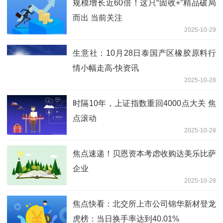
规模增长近60倍！这只“固收+”精品破局
而出 当前关注
2025-10-29
生意社：10月28日泰国产区橡胶原料行
情小幅走高-快资讯
2025-10-28
时隔10年，上证指数重回4000点大关 焦
点滚动
2025-10-28
焦点速递！贝恩资本考虑收购达美乐比萨
企业
2025-10-28
焦点快看：北交所上市公司锦华新材登龙
虎榜：当日换手率达到40.01%