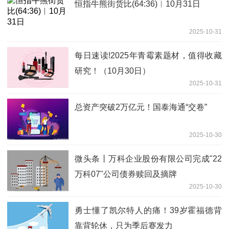
恒指牛熊街货比(64:36)︱10月31日
2025-10-31
每日速读!2025年青霉素题材，值得收藏
研究！（10月30日）
2025-10-31
总资产突破2万亿元！国泰海通“交卷”
2025-10-30
微头条丨万科企业股份有限公司完成"22
万科07"公司债券赎回及摘牌
2025-10-30
勇士懂了凯尔特人的痛！39岁霍福德背
靠背轮休，只为季后赛发力