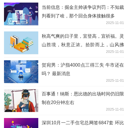
当前信息：掘金主帅谈争议判罚：不知裁
判看到了啥，那个回合身体接触很多
2025-11-01
秋高气爽的日子里，宜登高，宜祈福。灵
山胜境，秋意正浓。拾阶而上，山风拂
2025-11-01
面，梵音绕
贺宛男：沪指4000点三得三失 牛市还在
吗？ 最新消息
2025-11-01
百事通！纳斯：恩比德的出场时间仍旧限
制在20分钟左右
2025-11-01
深圳10月一二手住宅总网签6847套 环比