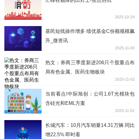
忙碌在霜降的田野上-焦点热讯
2025-10-24
基民短线操作增多 绩优基金C份额规模飙
升_微资讯
2025-11-03
热文：券商三季度新进206只个股重点布
局有色金属、医药生物板块
2025-11-03
当前看点!中际旭创：公司1.6T光模块包
含硅光和EML方案
2025-11-02
长城汽车：10月汽车销量14.31万辆 同比
增22.5% 即时看