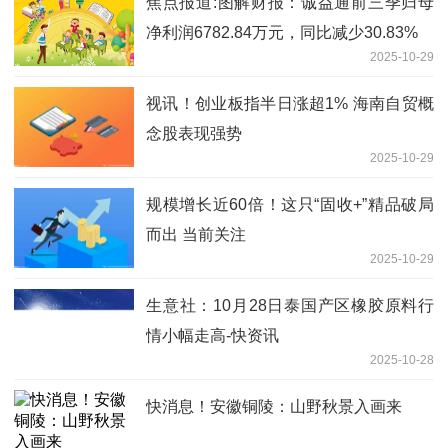
焦点报道:图解财报：诚益通前三季归母
净利润6782.84万元，同比减少30.83%
2025-10-29
视讯！创业板指半日涨超1% 海南自贸概
念股表现强势
2025-10-29
规模增长近60倍！这只“固收+”精品破局
而出 当前关注
2025-10-29
生意社：10月28日泰国产区橡胶原料行
情小幅走高-快资讯
2025-10-28
快消息！安徽铜陵：山野秋景入画来