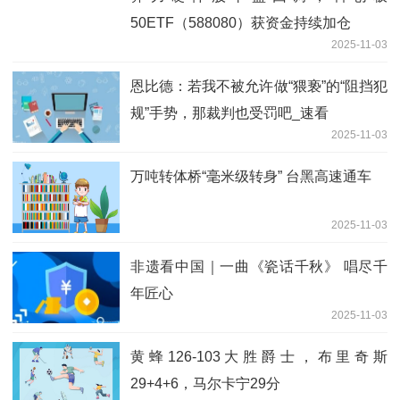
50ETF（588080）获资金持续加仓
2025-11-03
恩比德：若我不被允许做“猥亵”的“阻挡犯
规”手势，那裁判也受罚吧_速看
2025-11-03
万吨转体桥“毫米级转身” 台黑高速通车
2025-11-03
非遗看中国｜一曲《瓷话千秋》 唱尽千
年匠心
2025-11-03
黄蜂126-103大胜爵士，布里奇斯
29+4+6，马尔卡宁29分