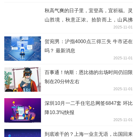
秋高气爽的日子里，宜登高，宜祈福。灵
山胜境，秋意正浓。拾阶而上，山风拂
2025-11-01
面，梵音绕
贺宛男：沪指4000点三得三失 牛市还在
吗？ 最新消息
2025-11-01
百事通！纳斯：恩比德的出场时间仍旧限
制在20分钟左右
2025-11-01
深圳10月一二手住宅总网签6847套 环比
降10.3%|快报
2025-11-01
到底谁干的？上海一业主无语，出国回来