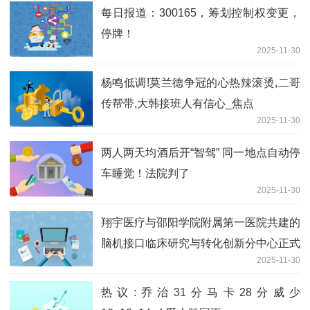
每日报道：300165，筹划控制权变更，
停牌！
2025-11-30
杨鸣低调!莫兰德争冠的心热辣滚烫,二哥
传帮带,大韩接班人有信心_焦点
2025-11-30
两人两天均酒后开“智驾” 同一地点自动停
车睡觉！法院判了
2025-11-30
翔宇医疗与邵阳学院附属第一医院共建的
脑机接口临床研究与转化创新分中心正式
2025-11-30
启动 要闻
热议:乔治31分马卡28分威少