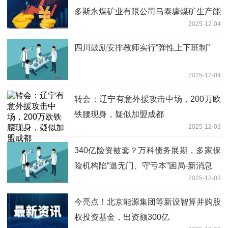
多斯永煤矿业有限公司马泰壕煤矿生产能
2025-12-04
力等要素信息的公告 焦点热闻
四川鼓励安排教师实行“弹性上下班制”
2025-12-04
转会：辽宁有意外援攻击中场，200万欧
铁腰现身，疑似加盟成都
2025-12-03
340亿险资被套？万科债务展期，多家保
险机构陷“退无门、守亏本”困局-新消息
2025-12-03
今亮点！北京能源集团等新设智算并购股
权投资基金，出资额300亿