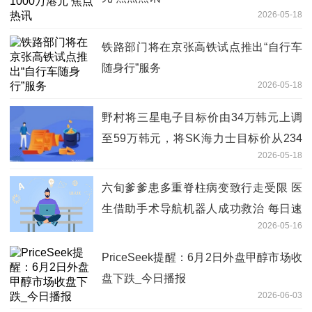
2026-05-18
铁路部门将在京张高铁试点推出“自行车
随身行”服务
2026-05-18
野村将三星电子目标价由34万韩元上调
至59万韩元，将SK海力士目标价从234
2026-05-18
万韩元上调至400万韩元，评级均为“买
入”
六旬爹爹患多重脊柱病变致行走受限 医
生借助手术导航机器人成功救治 每日速
2026-05-16
递
PriceSeek提醒：6月2日外盘甲醇市场收
盘下跌_今日播报
2026-06-03