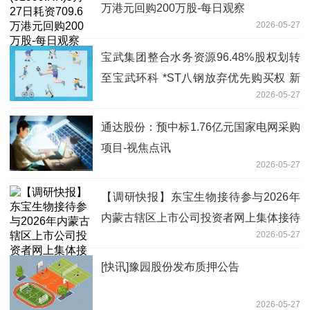
万港元回购200万股-每日观察
2026-05-27
宝武集团整合水务资源96.48%股权划转
至宝武环科 *ST八钢放弃优先购买权 新
2026-05-27
动态
通达股份：预中标1.76亿元国家电网采购
项目-视焦点讯
2026-05-27
【调研快报】东宝生物接待参与2026年
内蒙古辖区上市公司投资者网上集体接待
2026-05-27
日的投资者调研_通讯
[快讯]豫园股份发布质押公告
2026-05-27