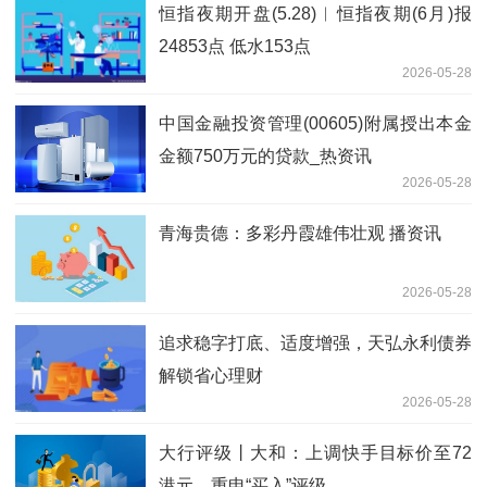
恒指夜期开盘(5.28)︱恒指夜期(6月)报
24853点 低水153点
2026-05-28
中国金融投资管理(00605)附属授出本金
金额750万元的贷款_热资讯
2026-05-28
青海贵德：多彩丹霞雄伟壮观 播资讯
2026-05-28
追求稳字打底、适度增强，天弘永利债券
解锁省心理财
2026-05-28
大行评级丨大和：上调快手目标价至72
港元，重申“买入”评级