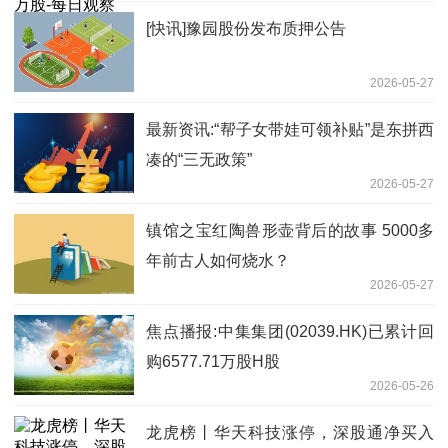
[快讯]豫园股份发布质押公告
2026-05-27
最新资讯:“帮子女带娃可领补贴”是东拼西
凑的“三无政策”
2026-05-27
镇馆之宝红陶兽形壶背后的故事 5000多
年前古人如何烧水？
2026-05-27
焦点播报:中集集团(02039.HK)已累计回
购6577.71万股H股
2026-05-26
龙虎榜丨华天科技涨停，深股通净买入