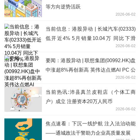
等方向逆势活跃
2026-06-02
当前信息：港股异动 | 长城汽车(02333)
低开近4% 5月销量10.04万 同比下滑
2026-06-02
1.79%
要闻：港股异动 | 联想集团(00992.HK)盘
中涨超8%再创新高 英伟达点燃AI PC 公
2026-06-02
司AI转型成果全面落地
当前热讯:沛县真兰皮鞋店（个体工商
户）成立 注册资本20万人民币
2026-06-02
焦点速看：下沉一线护航 注入法治动能
——通城政法干警助力企业高质量发展