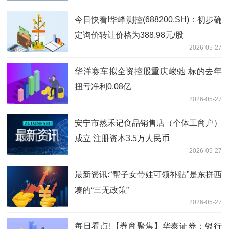
今日快看!华峰测控(688200.SH)：初步确
定询价转让价格为388.98元/股
2026-05-27
华洋赛车拟全资控股重庆峻驰 标的去年
扭亏净利0.08亿
2026-05-27
安宁市蒸禾记食品销售店（个体工商户）
成立 注册资本3.5万人民币
2026-05-27
最新资讯:“帮子女带娃可领补贴”是东拼西
凑的“三无政策”
2026-05-27
每日看点!【券商聚焦】华泰证券：银行