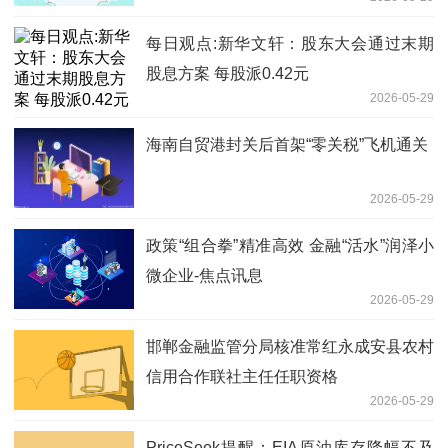
限合伙） 播报
每日观点:新华文轩：股东大会通过末期
股息方案 每股派0.42元
2026-05-29
海南自贸港封关后首架“零关税”飞机通关
2026-05-29
政策“组合拳”精准高效 金融“活水”润泽小
微企业-焦点讯息
2026-05-29
邯郸金融监管分局核准常红永成安县农村
信用合作联社主任任职资格
2026-05-29
PriceSeek提醒：EIA原油库存降幅不及