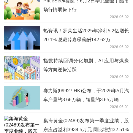
PriceSeek提醒：6月2日华北醋酸丁酯市
场行情弱势下行
2026-06-02
热资讯！罗莱生活2025年净利5.2亿增长
20.1% 总裁薛嘉琛薪酬142.62万
2026-06-02
指数持续回调分化加剧，AI 应用与煤炭
等方向逆势活跃
2026-06-02
赛力斯(09927.HK)公布，于2026年5月汽
车产量约3.66万辆，销量约3.65万辆
2026-06-01
集海黄金(02489)发布第一季度业绩，股
东应占溢利3934.5万元 同比增加32.51%